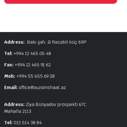
Address:
Bakı şəh, Ə Rəcəbli küç 69P
Tel:
+994 12 465 05 48
Fax:
+994 12 465 91 62
Mob:
+994 55 655 69 28
Email:
office@aurainshaat.az
Address:
Ziya Bünyadov prospekti 67C
Məhəllə 2113
Tel:
012 514 38 84