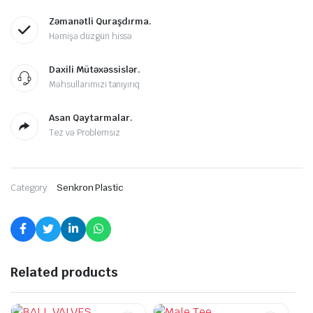
Zəmanətli Quraşdırma.
Həmişə düzgün hissə
Daxili Mütəxəssislər.
Məhsullarımızı tanıyırıq
Asan Qaytarmalar.
Tez və Problemsiz
Category:
Senkron Plastic
Related products