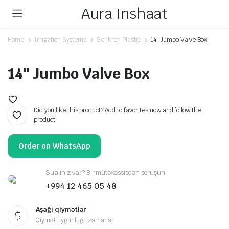
Aura Inshaat
Home
Irrigation Systems
Senkron Plastic
14″ Jumbo Valve Box
14″ Jumbo Valve Box
Did you like this product? Add to favorites now and follow the
product.
Order on WhatsApp
Sualınız var? Bir mütəxəssisdən soruşun
+994 12 465 05 48
Aşağı qiymətlər
Qiymət uyğunluğu zəmanəti