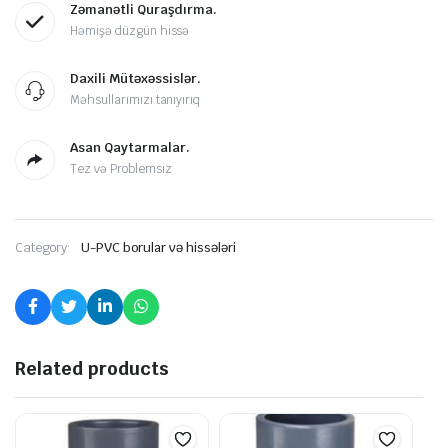
Zəmanətli Quraşdırma.
Həmişə düzgün hissə
Daxili Mütəxəssislər.
Məhsullarımızı tanıyırıq
Asan Qaytarmalar.
Tez və Problemsiz
Category:
U-PVC borular və hissələri
Related products