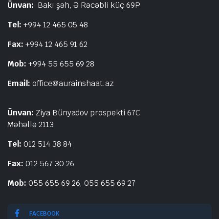
Ünvan:
Bakı şəh, Ə Rəcəbli küç 69P
Tel:
+994 12 465 05 48
Fax:
+994 12 465 91 62
Mob:
+994 55 655 69 28
Email:
office@aurainshaat.az
Ünvan:
Ziya Bünyadov prospekti 67C
Məhəllə 2113
Tel:
012 514 38 84
Fax:
012 567 30 26
Mob:
055 655 69 26, 055 655 69 27
FACEBOOK