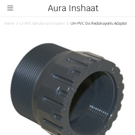
Aura Inshaat
Home
U-PVC borular və hissələri
UH-PVC Dis Redüksiyonlu Adaptör