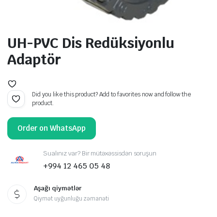
UH-PVC Dis Redüksiyonlu
Adaptör
Did you like this product? Add to favorites now and follow the
product.
Order on WhatsApp
Sualınız var? Bir mütəxəssisdən soruşun
+994 12 465 05 48
Aşağı qiymətlər
Qiymət uyğunluğu zəmanəti