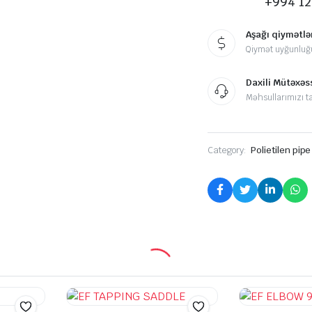
+994 12
Aşağı qiymətlə
Qiymət uyğunluğ
Daxili Mütəxəss
Məhsullarımızı ta
Category:
Polietilen pipe