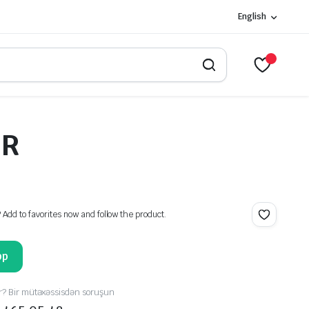
English
ER
? Add to favorites now and follow the product.
pp
r? Bir mütəxəssisdən soruşun