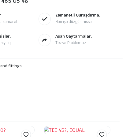
 465 05 48
r
Zəmanətli Quraşdırma.
u zəmanəti
Həmişə düzgün hissə
islər.
Asan Qaytarmalar.
nıyırıq
Tez və Problemsiz
 and fittings