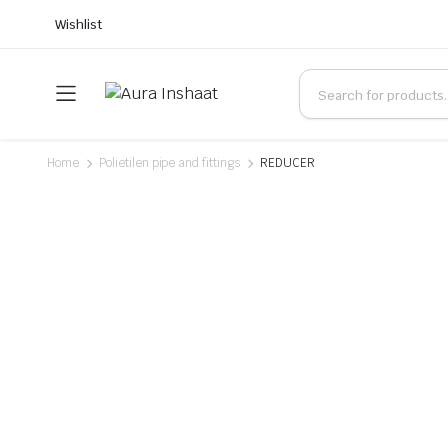
Wishlist
Home
Polietilen pipe and fittings
REDUCER