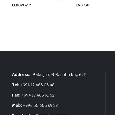
ELBOW 45?
END CAP
Address:
Bakı şəh, Ə Rəcəbli küç 69P
Tel:
+994 12 465 05 48
Fax:
+994 12 465 91 62
Mob:
+994 55 655 69 28