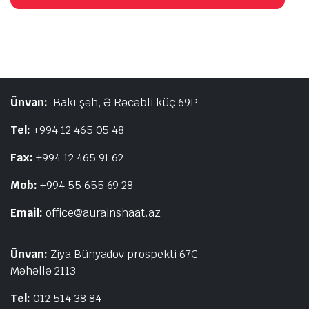
Ünvan:
Bakı şəh, Ə Rəcəbli küç 69P
Tel:
+994 12 465 05 48
Fax:
+994 12 465 91 62
Mob:
+994 55 655 69 28
Email:
office@aurainshaat.az
Ünvan:
Ziya Bünyadov prospekti 67C
Məhəllə 2113
Tel:
012 514 38 84