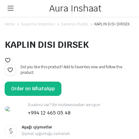
Aura Inshaat
Home
Suvarma Sistemləri
Senkron Plastik
KAPLIN DISI DIRSEK
KAPLIN DISI DIRSEK
Did you like this product? Add to favorites now and follow the
product.
Order on WhatsApp
Sualınız var? Bir mütəxəssisdən soruşun
+994 12 465 05 48
Aşağı qiymətlər
Qiymət uyğunluğu zəmanəti