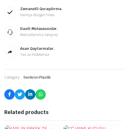
Zəmanətli Quraşdırma.
Həmişə düzgün hissə
Daxili Mütəxəssislər.
Məhsullarımızı tanıyırıq
Asan Qaytarmalar.
Tez və Problemsiz
Category:
Senkron Plastik
Related products