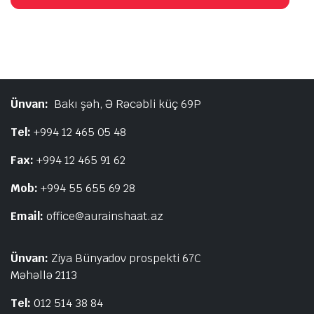
Ünvan:
Bakı şəh, Ə Rəcəbli küç 69P
Tel:
+994 12 465 05 48
Fax:
+994 12 465 91 62
Mob:
+994 55 655 69 28
Email:
office@aurainshaat.az
Ünvan:
Ziya Bünyadov prospekti 67C
Məhəllə 2113
Tel:
012 514 38 84