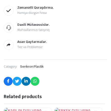
Zəmanətli Quraşdırma.
Həmişə düzgün hissə
Daxili Mütəxəssislər.
Məhsullarımızı tanıyırıq
Asan Qaytarmalar.
Tez və Problemsiz
Category:
Senkron Plastik
Related products