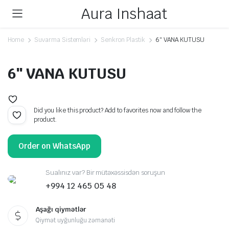
Aura Inshaat
Home
Suvarma Sistemləri
Senkron Plastik
6″ VANA KUTUSU
6″ VANA KUTUSU
Did you like this product? Add to favorites now and follow the
product.
Order on WhatsApp
Sualınız var? Bir mütəxəssisdən soruşun
+994 12 465 05 48
Aşağı qiymətlər
Qiymət uyğunluğu zəmanəti