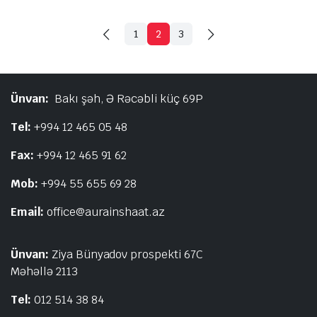
1
2
3
Ünvan:
Bakı şəh, Ə Rəcəbli küç 69P
Tel:
+994 12 465 05 48
Fax:
+994 12 465 91 62
Mob:
+994 55 655 69 28
Email:
office@aurainshaat.az
Ünvan:
Ziya Bünyadov prospekti 67C
Məhəllə 2113
Tel:
012 514 38 84