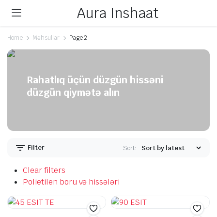
Aura Inshaat
Home
Məhsullar
Page 2
Rahatlıq üçün düzgün hissəni
düzgün qiymətə alın
Filter
Sort:
Clear filters
Polietilen boru və hissələri