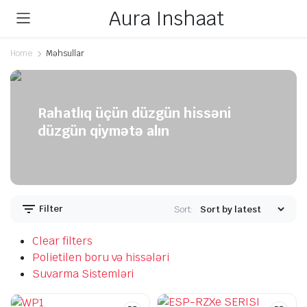
Aura Inshaat
Home
Məhsullar
Rahatlıq üçün düzgün hissəni
düzgün qiymətə alın
Filter
Sort:
Clear filters
Polietilen boru və hissələri
Suvarma Sistemləri