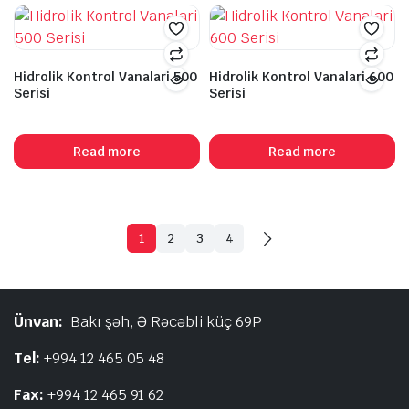
Hidrolik Kontrol Vanalari 500
Hidrolik Kontrol Vanalari 600
Serisi
Serisi
Read more
Read more
1
2
3
4
Ünvan:
Bakı şəh, Ə Rəcəbli küç 69P
Tel:
+994 12 465 05 48
Fax:
+994 12 465 91 62