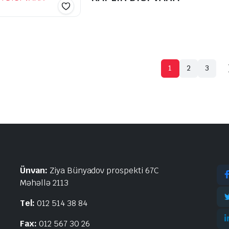
1
2
3
Ünvan:
Ziya Bünyadov prospekti 67C
Məhəllə 2113
Tel:
012 514 38 84
Fax:
012 567 30 26