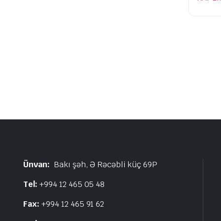
Ünvan:
Bakı şəh, Ə Rəcəbli küç 69P
Tel:
+994 12 465 05 48
Fax:
+994 12 465 91 62