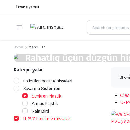
İstək siyahısı
Home
Məhsullar
Rahatlıq üçün düzgün hi
qiymətə alın
Kateqoriyalar
Showin
Polietilen boru və hissələri
Suvarma Sistemləri
Clear
Senkron Plastik
U-PV
Armas Plastik
Rain Bird
U-PVC borular və hissələri