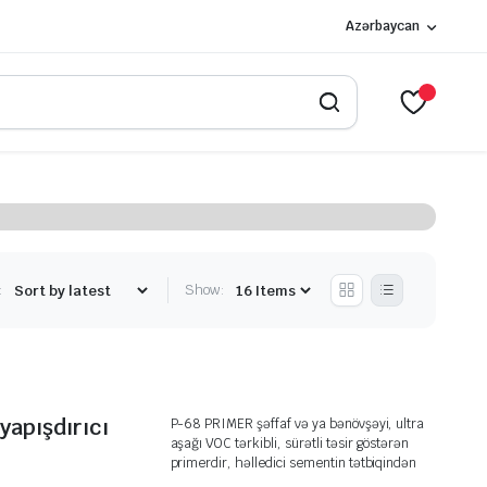
Azərbaycan
:
Show:
apışdırıcı
P-68 PRIMER şəffaf və ya bənövşəyi, ultra
aşağı VOC tərkibli, sürətli təsir göstərən
primerdir, həlledici sementin tətbiqindən