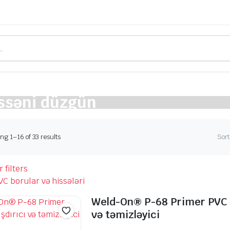
ssəni düzgün
Sorted
g 1–16 of 33 results
Sort
by
latest
 filters
C borular və hissələri
Weld-On® P-68 Primer PVC y
və təmizləyici